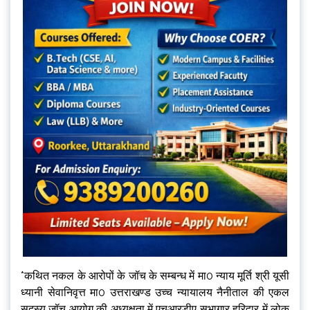
*कथित नकल के आरोपों के जॉच के सम्बन्ध में मा0 न्याय मूर्ति श्री यूसी
ध्यानी सेवानिवृत्त मा0 उत्तराखण्ड उच्च न्यायालय नैनीताल की एकल
सदस्य जॉच आयोग की अध्यक्षता में एचआरडीए सभागार हरिद्वार में लोक