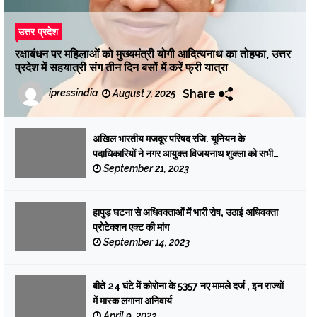
उत्तर प्रदेश
रक्षाबंधन पर महिलाओं को मुख्यमंत्री योगी आदित्यनाथ का तोहफा, उत्तर
प्रदेश में सहयात्री संग तीन दिन बसों में करें फ्री यात्रा
Share
ipressindia
August 7, 2025
अखिल भारतीय मजदूर परिषद रजि. यूनियन के
पदाधिकारियों ने नगर आयुक्त विजयनाथ शुक्ला को सभी
कर्मचारियों का स्वास्थ्य शिविर लगाकर जांच कराए जाने की
September 21, 2023
मांग की
हापुड़ घटना से अधिवक्ताओं में भारी रोष, उठाई अधिवक्ता
प्रोटेक्शन एक्ट की मांग
September 14, 2023
बीते 24 घंटे में कोरोना के 5357 नए मामले दर्ज , इन राज्यों
में मास्क लगाना अनिवार्य
April 9, 2023