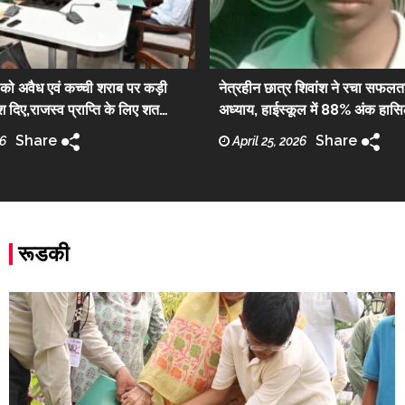
ो अवैध एवं कच्ची शराब पर कड़ी
नेत्रहीन छात्र शिवांश ने रचा सफलता
ेश दिए,राजस्व प्राप्ति के लिए शत
अध्याय, हाईस्कूल में 88% अंक हास
हासिल किया जाएं: डीएम
Share
Share
26
April 25, 2026
रूडकी