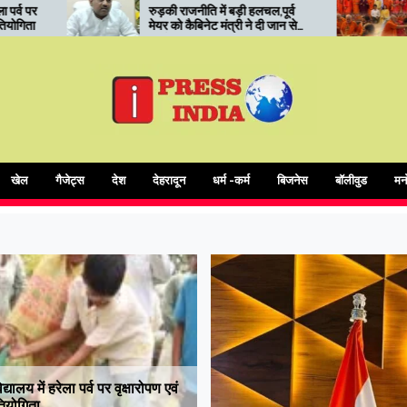
रुड़की राजनीति में बड़ी हलचल,पूर्व
रुड़की में कोर यूनिवर्सिटी का ‘स
ेयर को कैबिनेट मंत्री ने दी जान से
मंथन’: संत सम्मेलन में आध्यात्मि
मारने की धमकी
शिक्षा और संस्कारों पर जोर
खेल
गैजेट्स
देश
देहरादून
धर्म -कर्म
बिजनेस
बॉलीवुड
मन
ालय में हरेला पर्व पर वृक्षारोपण एवं
तियोगिता