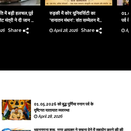
ि में बड़ी हलचल,पूर्व
रुड़की में कोर यूनिवर्सिटी का
01.05
ेट मंत्री ने दी जान से
‘सनातन मंथन’: संत सम्मेलन में
पर्व क
की
आध्यात्मिक शिक्षा और संस्कारों पर
Share
Share
026
April 28, 2026
Apr
जोर
01.05.2026 को बुद्ध पूर्णिमा स्नान पर्व के
दृष्टिगत यातायात व्यवस्था
April 28, 2026
भवनगणना शुरू, नगर आयुक्त ने सूचना देने में सहयोग करने की की