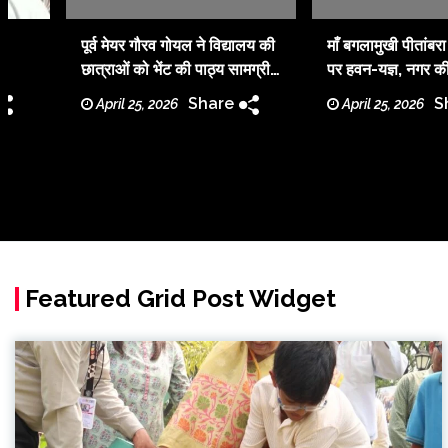
पूर्व मेयर गौरव गोयल ने विद्यालय की
माँ बगलामुखी पीतांबर
छात्राओं को भेंट की पाठ्य सामग्री,
पर हवन-यज्ञ, नगर की
ल
बच्चे पढ़ेंगे तो राष्ट्र बढ़ेगा आगे :
के लिए की गई प्रार्थन
Share
S
April 25, 2026
April 25, 2026
गौरव गोयल
Featured Grid Post Widget