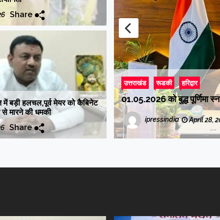
Share
26
उत्तराखंड
रूडकी
हरिद्वार
था
भवनगणना शुरू, नगर आयुक्त ने स
में बड़ी हलचल,पूर्व मेयर को कैबिनेट
ान से मारने की धमकी
ipressindia
April 25, 
Share
26