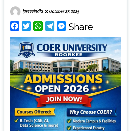
ipressindia
October 27, 2025
Facebook
Twitter
WhatsApp
Telegram
Messenger
Share