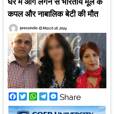
घर में आग लगने से भारतीय मूल के
कपल और नाबालिक बेटी की मौत
ipressindia
March 16, 2024
Facebook
Twitter
WhatsApp
Telegram
Messenger
Share