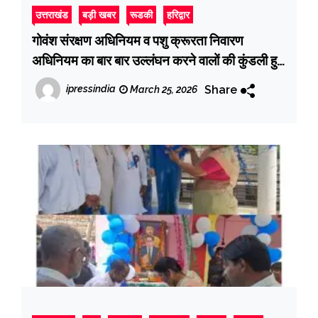
उत्तराखंड
बड़ी खबर
रूडकी
हरिद्वार
गोवंश संरक्षण अधिनियम व पशु क्रूरता निवारण
अधिनियम का बार बार उल्लंघन करने वालों की कुंडली हुई
तैयार,11 कोतवाली/ थानों में चिन्हित किये 57 गैंग के
Share
ipressindia
March 25, 2026
162 अभियुक्त पर गैंगस्टर एक्ट में होगी कार्रवाई,67 के
विरुद्ध हरिद्वार पुलिस करेगी गुंडा एक्ट की कार्रवाई, जब्त
होगी संपत्ति