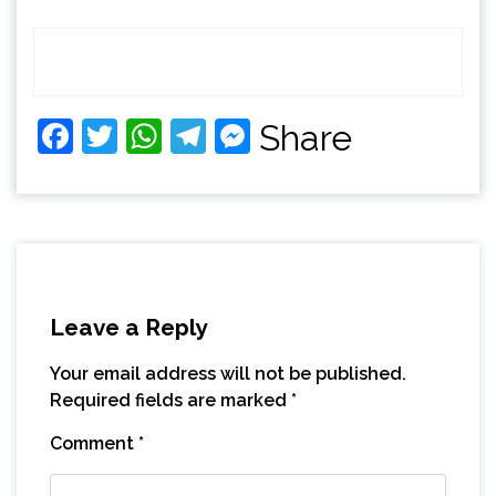
Facebook
Twitter
WhatsApp
Telegram
Messenger
Share
Leave a Reply
Your email address will not be published.
Required fields are marked
*
Comment
*