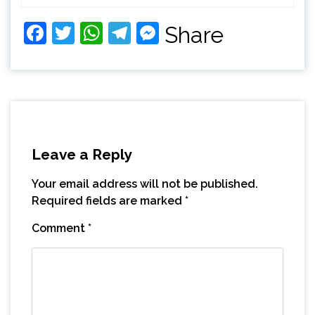
Facebook
Twitter
WhatsApp
Telegram
Messenger
Share
Leave a Reply
Your email address will not be published.
Required fields are marked
*
Comment
*