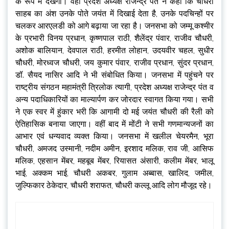
के रूप में देखेगा। वहीं प्रदेश अध्यक्ष राजेन्द्र पंत ने कहा कि चौधरी
साहब का अंश उनके पोते जयंत में दिखाई देता है, उनके पदचिन्हों पर
चलकर आरएलडी को आगे बढ़ाया जा रहा है। जनसभा को जम्मू कश्मीर
के प्रभारी विनय प्रधान, कृष्णपाल राठी, शैलेंद्र पंवार, राजीव चौधरी,
अशोक बालियान, देवपाल राठी, हरमीत लोहान, उदयवीर चहल, सुधीर
चौधरी, मोरध्वज चौधरी, जय कुमार पंवार, राजीव प्रधान, सुंदर प्रधान,
डॉ. सैयद नासिर आदि ने भी संबोधित किया। जनसभा में पहुंचने पर
राष्ट्रीय संगठन महामंत्री त्रिलोक त्यागी, प्रदेश अध्यक्ष राजेन्द्र पंत व
अन्य पदाधिकारियों का माल्यार्पण कर जोरदार स्वागत किया गया। सभी
ने एक स्वर में हुंकार भरी कि आगामी दो मई जयंत चौधरी की रैली को
ऐतिहासिक बनाया जाएगा। वहीं बाद में मोंटी ने सभी गणमान्यजनों का
आभार एवं धन्यवाद व्यक्त किया। जनसभा में खलील चेयरमैन, भूरा
चौधरी, अमजद उस्मानी, नदीम अमीन, इरशाद मलिक, राव जी, आसिफ
मलिक, एहसान मेंबर, महबूब मेंबर, रियासत अंसारी, कलीम मेंबर, भालू
भाई, अक्कम भाई, चौधरी अकबर, गुलाम अब्बास, खालिद, जमील,
जुल्फिकार ठेकेदार, चौधरी शराफत, चौधरी कल्लू आदि लोग मौजूद रहे।