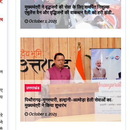
ल;
मुख्यमंत्री ने वृद्धजनों की सेवा के लिए समर्पित निशुल्क
एंबुलेंस वैन और वृद्धिजनों की वाकथन रैली को हरी झंडी
दिखाकर रवाना किया
िम
October 1, 2025
ान
उत्तराखंड
िए
उप
पिथौरागढ़-मुनस्यारी, हल्द्वानी-अल्मोड़ा हेली सेवाओं का
मुख्यमंत्री ने किया शुभारंभ
October 1, 2025
रे
ने
दी