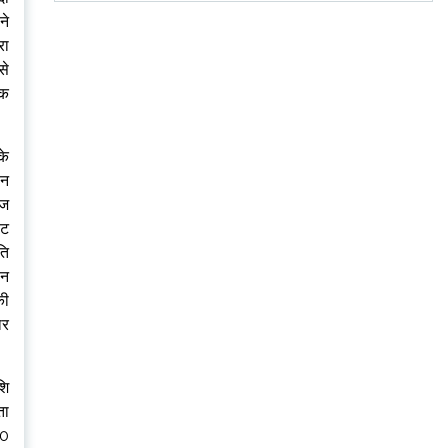
ने
रा
से
िक
के
सन
ेज
ोट
ति
ान
की
ार
शि
ता
ा0