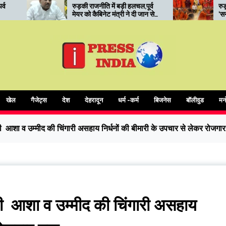
ति में बड़ी हलचल,पूर्व
रुड़की में कोर यूनिवर्सिटी का
नेट मंत्री ने दी जान से
‘सनातन मंथन’: संत सम्मेलन में
मकी
आध्यात्मिक शिक्षा और संस्कारों पर
जोर
खेल
गैजेट्स
देश
देहरादून
धर्म -कर्म
बिजनेस
बॉलीवुड
मन
शा व उम्मीद की चिंगारी असहाय निर्धनों की बीमारी के उपचार से लेकर रोजगा
 आशा व उम्मीद की चिंगारी असहाय