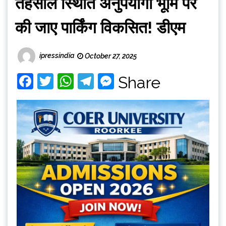
तहसील स्थिति अनुपयोगी भूमि पर
की जाए पार्किंग विकसित! डीएम
ipressindia
October 27, 2025
Facebook
Twitter
WhatsApp
Telegram
Messenger
Share