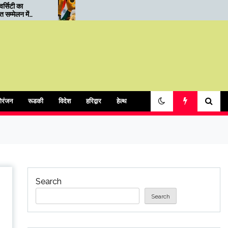
01.05.2026 को बुद्ध पूर्णिमा स्नान
भवनगणना शुरू, नगर आय
पर्व के दृष्टिगत यातायात व्यवस्था
सूचना देने में सहयोग कर
अपील,घर-घर पहुंचेंगे 
ोरंजन
रूडकी
विदेश
हरिद्वार
हेल्थ
Search
Search