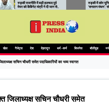
 बड़ी हलचल,पूर्व
रुड़की में कोर यूनिवर्सिटी का
्री ने दी जान से
‘सनातन मंथन’: संत सम्मेलन में
आध्यात्मिक शिक्षा और संस्कारों पर
जोर
खेल
गैजेट्स
देश
देहरादून
धर्म -कर्म
बिजनेस
बॉलीवुड
मन
 जिलाध्यक्ष सचिन चौधरी समेत पदाधिकारियों का भव्य स्वागत
क्त जिलाध्यक्ष सचिन चौधरी समेत