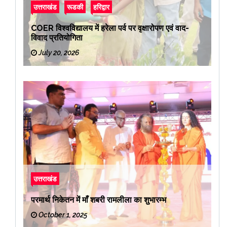
उत्तराखंड
रूडकी
हरिद्वार
COER विश्वविद्यालय में हरेला पर्व पर वृक्षारोपण एवं वाद-
विवाद प्रतियोगिता
July 20, 2026
उत्तराखंड
परमार्थ निकेतन में माँ शबरी रामलीला का शुभारम्भ
October 1, 2025