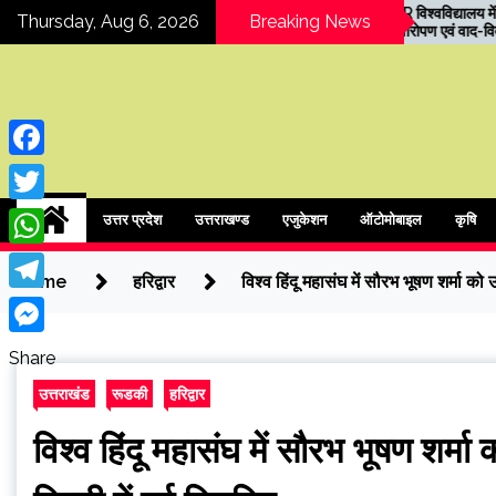
Skip
ल
COER विश्वविद्यालय में हरेला पर्व
र
Thursday, Aug 6, 2026
Breaking News
 युवाओं
पर वृक्षारोपण एवं वाद-विवाद
म
to
 बताया
प्रतियोगिता
content
Facebook
ipressindia
Twitter
उत्तर प्रदेश
उत्तराखण्ड
एजुकेशन
ऑटोमोबाइल
कृषि
WhatsApp
Home
हरिद्वार
विश्व हिंदू महासंघ में सौरभ भूषण शर्मा को 
Telegram
Messenger
Share
उत्तराखंड
रूडकी
हरिद्वार
विश्व हिंदू महासंघ में सौरभ भूषण शर्म