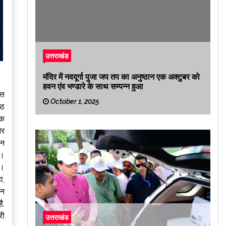
उत्तराखंड
मंदिर में नवदूर्गा पुजा जप तप का अनुष्ठान एक अक्टुबर को
हवन एंव भण्डारे के साथ सम्पन्न हुआ
्त
October 1, 2025
्ठ
िक
और
ान
ी।
ै।
ा,
ठन
ै,
री
उत्तराखंड