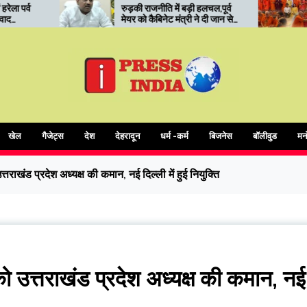
ुड़की राजनीति में बड़ी हलचल,पूर्व
रुड़की में कोर यूनिवर्सिटी का
ेयर को कैबिनेट मंत्री ने दी जान से
‘सनातन मंथन’: संत सम्मेलन में
मारने की धमकी
आध्यात्मिक शिक्षा और संस्कारों पर
जोर
खेल
गैजेट्स
देश
देहरादून
धर्म -कर्म
बिजनेस
बॉलीवुड
मन
उत्तराखंड प्रदेश अध्यक्ष की कमान, नई दिल्ली में हुई नियुक्ति
ा को उत्तराखंड प्रदेश अध्यक्ष की कमान, नई