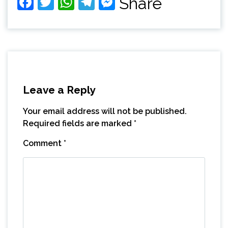
Facebook
Twitter
WhatsApp
Telegram
Messenger
Share
Leave a Reply
Your email address will not be published.
Required fields are marked
*
Comment
*