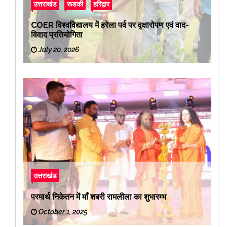
उत्तराखंड
रूडकी
हरिद्वार
COER विश्वविद्यालय में हरेला पर्व पर वृक्षारोपण एवं वाद-
विवाद प्रतियोगिता
July 20, 2026
उत्तराखंड
परमार्थ निकेतन में माँ शबरी रामलीला का शुभारम्भ
October 1, 2025