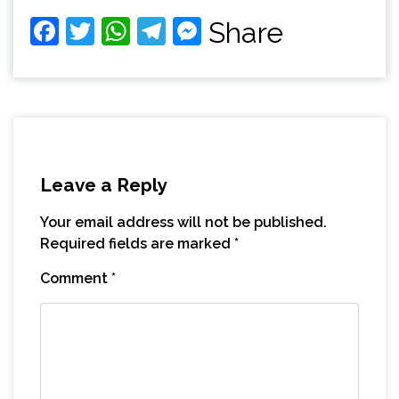
Facebook
Twitter
WhatsApp
Telegram
Messenger
Share
Leave a Reply
Your email address will not be published.
Required fields are marked
*
Comment
*