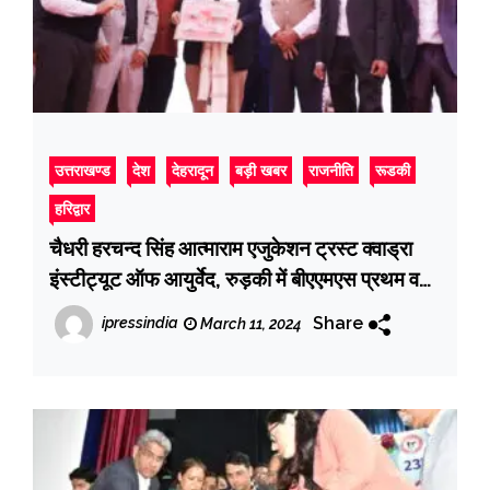
उत्तराखण्ड
देश
देहरादून
बड़ी खबर
राजनीति
रूडकी
हरिद्वार
चैधरी हरचन्द सिंह आत्माराम एजुकेशन ट्रस्ट क्वाड्रा
इंस्टीट्यूट ऑफ आयुर्वेद, रुड़की में बीएएमएस प्रथम वर्ष
नव-आंगतुक छात्र-छात्राओं का स्वागत कार्यक्रम किया
Share
ipressindia
March 11, 2024
गया आयोजित