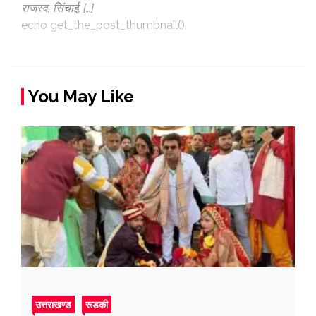
राजस्व, सिंचाई, […]
echo get_the_post_thumbnail();
You May Like
उत्तराखण्ड
रूडकी