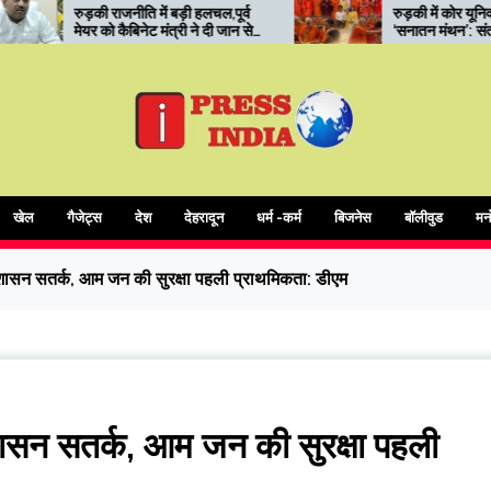
बड़ी हलचल,पूर्व
रुड़की में कोर यूनिवर्सिटी का
्री ने दी जान से
‘सनातन मंथन’: संत सम्मेलन में
आध्यात्मिक शिक्षा और संस्कारों पर
जोर
खेल
गैजेट्स
देश
देहरादून
धर्म -कर्म
बिजनेस
बॉलीवुड
मन
रशासन सतर्क, आम जन की सुरक्षा पहली प्राथमिकता: डीएम
शासन सतर्क, आम जन की सुरक्षा पहली