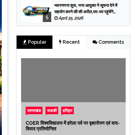
भवनगणना शुरू, नगर आयुक्त ने सूचना देने में
सहयोग करने की की अपील,घर-घर पहुंचेंगे
5
प्रगणक
April 25, 2026
Popular
Recent
Comments
उत्तराखंड
रूडकी
हरिद्वार
COER विश्वविद्यालय में हरेला पर्व पर वृक्षारोपण एवं वाद-
विवाद प्रतियोगिता