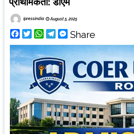
प्राथमिकता: डीएम
ipressindia
August 5, 2025
Facebook
Twitter
WhatsApp
Telegram
Messenger
Share