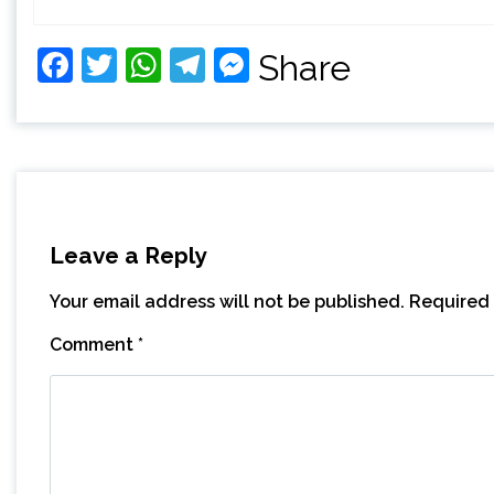
Facebook
Twitter
WhatsApp
Telegram
Messenger
Share
Leave a Reply
Your email address will not be published.
Required 
Comment
*