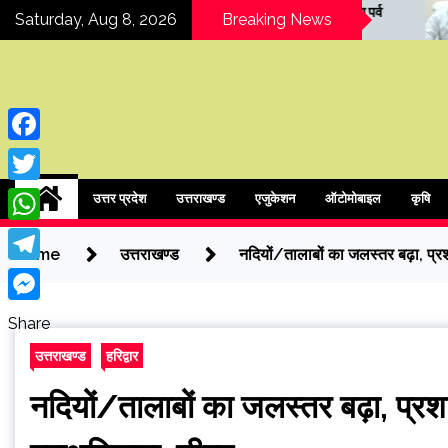
Skip
COER विश्वविद्यालय में हरेला पर्व
रुड़की राजनीति में 
Saturday, Aug 8, 2026
Breaking News
पर वृक्षारोपण एवं वाद-विवाद
मेयर को कैबिनेट मंत
to
प्रतियोगिता
मारने की धमकी
content
Facebook
ipressindia
Twitter
उत्तर प्रदेश
उत्तराखण्ड
एजुकेशन
ऑटोमोबाइल
कृषि
WhatsApp
Home
उत्तराखण्ड
नदियों/तालाबों का जलस्तर बढ़ा, प्
Telegram
Messenger
Share
उत्तराखण्ड
हरिद्वार
नदियों/तालाबों का जलस्तर बढ़ा, प्र