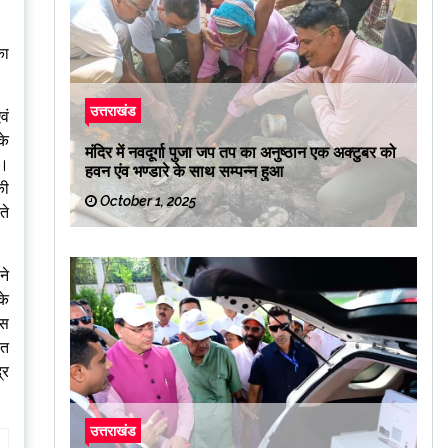
का
उत्तराखंड
वं
के
मंदिर में नवदूर्गा पुजा जप तप का अनुष्ठान एक अक्टुबर को
ी।
हवन एंव भण्डारे के साथ सम्पन्न हुआ
की
October 1, 2025
ते
ने
के
ेस
ित
्र
उत्तराखंड