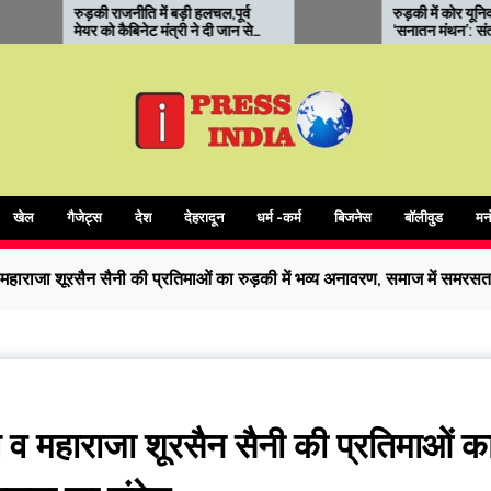
हलचल,पूर्व
रुड़की में कोर यूनिवर्सिटी का
े दी जान से
‘सनातन मंथन’: संत सम्मेलन में
आध्यात्मिक शिक्षा और संस्कारों पर
जोर
खेल
गैजेट्स
देश
देहरादून
धर्म -कर्म
बिजनेस
बॉलीवुड
मन
 व महाराजा शूरसैन सैनी की प्रतिमाओं का रुड़की में भव्य अनावरण, समाज में समरसत
ुले व महाराजा शूरसैन सैनी की प्रतिमाओं क