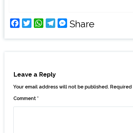
Facebook
Twitter
WhatsApp
Telegram
Messenger
Share
Leave a Reply
Your email address will not be published.
Required 
Comment
*