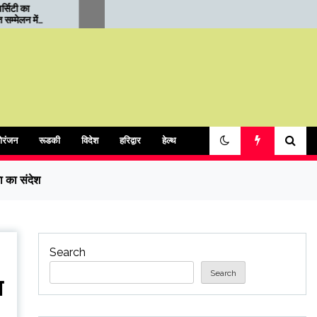
01.05.2026 को बुद्ध पूर्णिमा स्नान
भवनगणना शुरू, नगर आयुक्त
पर्व के दृष्टिगत यातायात व्यवस्था
सूचना देने में सहयोग करने क
अपील,घर-घर पहुंचेंगे प्रग
ोरंजन
रूडकी
विदेश
हरिद्वार
हेल्थ
ा का संदेश
Search
Search
ा