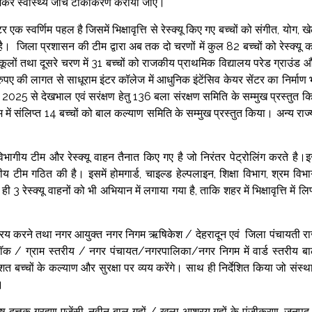
भेजकर स्वास्थ्य जांच टीकाकरण कराया जाए।
क स्वर्णिम पहल है जिसमें भिक्षावृत्ति से रेस्क्यू किए गए बच्चों को संगीत, योग, ख
ै। जिला प्रशासन की टीम द्वारा अब तक दो चरणों में कुल 82 बच्चों को रेस्क्यू 
स्कूलों तथा दूसरे चरण में 31 बच्चों को राजकीय प्राथमिक विद्यालय परेड ग्राउंड 
पए की लागत से साधूराम इंटर कॉलेज में आधुनिक इंटेंसिव केयर सेंटर का निर्माण 
 2025 से देखभाल एवं सरंक्षण हेतु 136 बला संरक्षण समिति के सम्मुख प्रस्तुत क
 में संलिप्त 14 बच्चों को बाल कल्याण समिति के सम्मुख प्रस्तुत किया। अन्य राज्य
अंतरविभागीय टीम और रेस्क्यू वाहन तैनात किए गए है जो निरंतर पेट्रोलिंग करते है।
म गठित की है। इसमें होमगार्ड, चाइल्ड हेल्पलाइन, शिक्षा विभाग, श्रम विभा
स्क्यू वाहनों को भी अभियान में लगाया गया है, ताकि शहर में भिक्षावृत्ति में लिप
 सक्रिय करने तथा नगर आयुक्त नगर निगम ऋषिकेश / देहरादून एवं जिला पंचायती र
्लॉक / ग्राम स्तरीय / नगर पंचायत/नगरपालिका/नगर निगम में वार्ड स्तरीय ब
 बच्चों के कल्याण और सुरक्षा पर व्यय करेंगे। साथ ही निर्देशित किया जो संस्थ
।
 दत्तक ग्रहण एजेंसी, नवीन बाल गृहों / खुला आश्रय गृहों के पंजीकरण, जनपद म