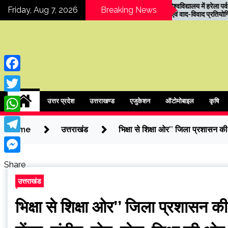
Skip
COER विश्वविद्यालय में हरेला पर्व पर
रुड़की राज
Friday, Aug 7, 2026
Breaking News
वृक्षारोपण एवं वाद-विवाद प्रतियोगिता
मेयर को कै
to
मारने की
content
Facebook
ipressindia
Twitter
उत्तर प्रदेश
उत्तराखण्ड
एजुकेशन
ऑटोमोबाइल
कृषि
WhatsApp
Home
उत्तराखंड
भिक्षा से शिक्षा ओर’’ जिला प्रशासन 
Telegram
Messenger
Share
उत्तराखंड
भिक्षा से शिक्षा ओर’’ जिला प्रशासन क