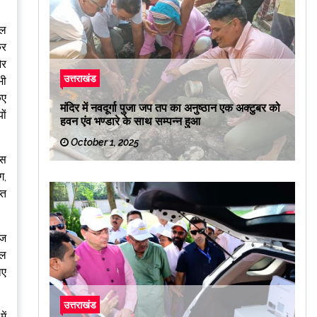
ेल
कर
और
उत्तराखंड
भी
िए
मंदिर में नवदूर्गा पुजा जप तप का अनुष्ठान एक अक्टुबर को
ों
हवन एंव भण्डारे के साथ सम्पन्न हुआ
October 1, 2025
इस
ग,
्त
ाज
ाल
ाए
उत्तराखंड
ें