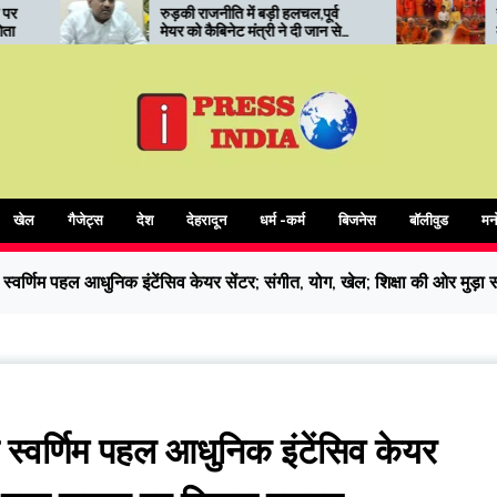
नीति में बड़ी हलचल,पूर्व
रुड़की में कोर यूनिवर्सिटी का ‘सनातन
बिनेट मंत्री ने दी जान से
मंथन’: संत सम्मेलन में आध्यात्मिक
 धमकी
शिक्षा और संस्कारों पर जोर
खेल
गैजेट्स
देश
देहरादून
धर्म -कर्म
बिजनेस
बॉलीवुड
मन
की स्वर्णिम पहल आधुनिक इंटेंसिव केयर सेंटर; संगीत, योग, खेल; शिक्षा की ओर म
ी स्वर्णिम पहल आधुनिक इंटेंसिव केयर