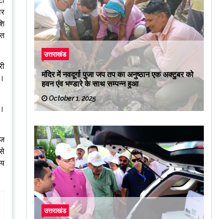
टा
ार
शि
्त
उत्तराखंड
री
मंदिर में नवदूर्गा पुजा जप तप का अनुष्ठान एक अक्टुबर को
ा।
हवन एंव भण्डारे के साथ सम्पन्न हुआ
October 1, 2025
ै।
ूज
से
ाय
उत्तराखंड