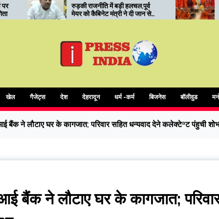
जनीति में बड़ी हलचल,पूर्व
रुड़की में कोर यूनिवर्सिटी का ‘सनातन
ैबिनेट मंत्री ने दी जान से
मंथन’: संत सम्मेलन में आध्यात्मिक
 धमकी
शिक्षा और संस्कारों पर जोर
खेल
गैजेट्स
देश
देहरादून
धर्म -कर्म
बिजनेस
बॉलीवुड
मन
ैंक ने लौटाए घर के कागजात; परिवार सहित धन्यवाद देने कलेक्टेªट पंहुची शोभ
 बैंक ने लौटाए घर के कागजात; परिवा