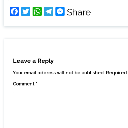
Facebook
Twitter
WhatsApp
Telegram
Messenger
Share
Leave a Reply
Your email address will not be published.
Required 
Comment
*