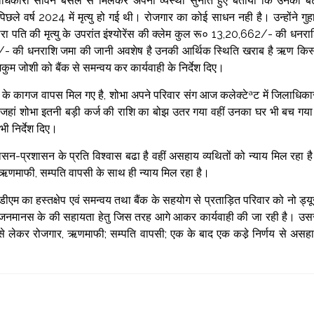
लाधिकारी सविन बंसल से मिलकर अपनी व्यस्था सुनाते हुए बताया कि उनका बे
छले वर्ष 2024 में मृत्यु हो गई थी। रोजगार का कोई साधन नही है। उन्होंने गुह
वारा पति की मृत्यु के उपरांत इंश्योरेंस की क्लेम कुल रू० 13,20,662/- की धनरा
- की धनराशि जमा की जानी अवशेष है उनकी आर्थिक स्थिति खराब है ऋण किस
 जोशी को बैंक से समन्वय कर कार्यवाही के निर्देश दिए।
घर के कागज वापस मिल गए है, शोभा अपने परिवार संग आज कलेक्टेªट में जिलाधिका
से जहां शोभा इतनी बड़ी कर्ज की राशि का बोझ उतर गया वहीं उनका घर भी बच गय
ी निर्देश दिए।
सन-प्रशासन के प्रति विश्वास बढा है वहीं असहाय व्यथितों को न्याय मिल रहा ह
 ऋणमाफी, सम्पति वापसी के साथ ही न्याय मिल रहा है।
एम का हस्तक्षेप एवं समन्वय तथा बैंक के सहयोग से प्रताड़ित परिवार को नो ड्य
 जनमानस के की सहायता हेतु जिस तरह आगे आकर कार्यवाही की जा रही है। उस
 से लेकर रोजगार, ऋणमाफी; सम्पति वापसी; एक के बाद एक कडे़ निर्णय से असह