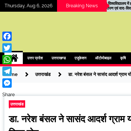
Skip
ें विशाल
COER विश्वविद्यालय में हरेला पर्व
Thursday, Aug 6, 2026
Breaking News
ख्या में युवाओं
पर वृक्षारोपण एवं वाद-विवाद
to
ताओं ने बताया
प्रतियोगिता
content
Facebook
ipressindia
Twitter
उत्तर प्रदेश
उत्तराखण्ड
एजुकेशन
ऑटोमोबाइल
कृषि
WhatsApp
Home
उत्तराखंड
डा. नरेश बंसल ने सासंद आदर्श ग्राम 
Telegram
Messenger
Share
उत्तराखंड
डा. नरेश बंसल ने सासंद आदर्श ग्राम