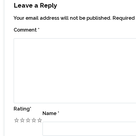
Leave a Reply
Your email address will not be published.
Required 
Comment
*
Rating
*
Name
*
1
2
3
4
5