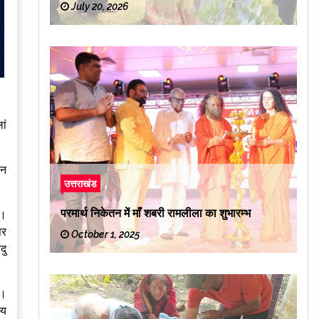
July 20, 2026
ां
ान
उत्तराखंड
परमार्थ निकेतन में माँ शबरी रामलीला का शुभारम्भ
ा।
पर
October 1, 2025
दु
ए।
्य