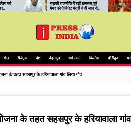
रुड़की राजनीति में बड़ी हलचल,पूर्व
रुड़की में कोर यूनिवर्सिटी क
मेयर को कैबिनेट मंत्री ने दी जान से
‘सनातन मंथन’: संत सम्मेलन 
मारने की धमकी
आध्यात्मिक शिक्षा और संस्का
जोर
खेल
गैजेट्स
देश
देहरादून
धर्म -कर्म
बिजनेस
बॉलीवुड
मन
योजना के तहत सहसपुर के हरियावाला गांव लिया गोद
 योजना के तहत सहसपुर के हरियावाला गांव