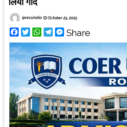
लिया गोद
ipressindia
October 25, 2025
Facebook
Twitter
WhatsApp
Telegram
Messenger
Share