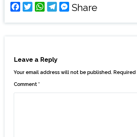
Facebook
Twitter
WhatsApp
Telegram
Messenger
Share
Leave a Reply
Your email address will not be published.
Required 
Comment
*