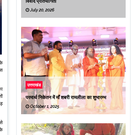
विवाद प्रतियोगिता
July 20, 2026
के
इस
उत्तराखंड
का
ों
परमार्थ निकेतन में माँ शबरी रामलीला का शुभारम्भ
ड़
October 1, 2025
से
के