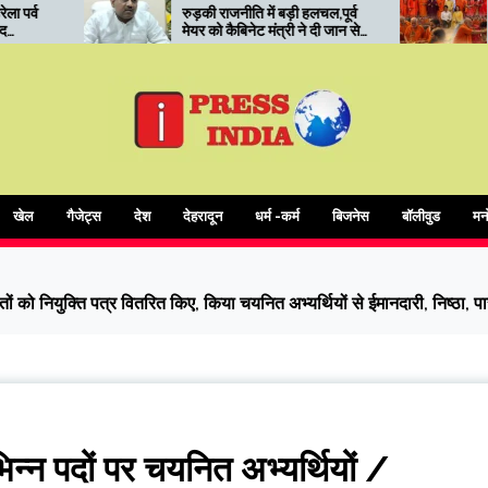
रुड़की राजनीति में बड़ी हलचल,पूर्व
रुड़की में कोर यूनिवर्सिटी का
मेयर को कैबिनेट मंत्री ने दी जान से
‘सनातन मंथन’: संत सम्मेलन में
मारने की धमकी
आध्यात्मिक शिक्षा और संस्कारों प
जोर
खेल
गैजेट्स
देश
देहरादून
धर्म -कर्म
बिजनेस
बॉलीवुड
मन
ितों को नियुक्ति पत्र वितरित किए, किया चयनित अभ्यर्थियों से ईमानदारी, निष्ठा, प
भिन्न पदों पर चयनित अभ्यर्थियों /