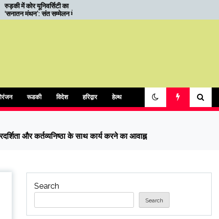
01.05.2026 को बुद्ध पूर्णिमा स्नान
भवनग
पर्व के दृष्टिगत यातायात व्यवस्था
सूचन
र
अपील
ोरंजन
रूडकी
विदेश
हरिद्वार
हेल्थ
ारदर्शिता और कर्तव्यनिष्ठा के साथ कार्य करने का आवाह्न
Search
Search