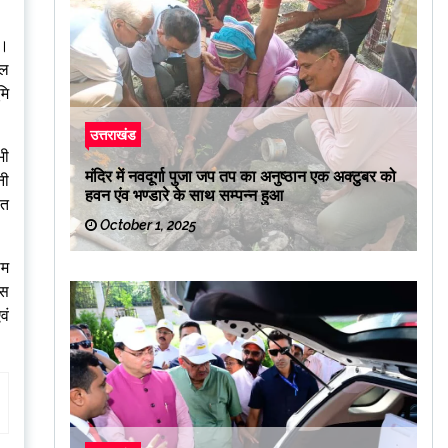
ै।
कल
मि
उत्तराखंड
भी
मंदिर में नवदूर्गा पुजा जप तप का अनुष्ठान एक अक्टुबर को
नी
हवन एंव भण्डारे के साथ सम्पन्न हुआ
हत
October 1, 2025
ाम
ास
वं