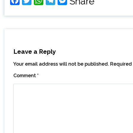
Facebook
Twitter
WhatsApp
Telegram
Messenger
Share
Leave a Reply
Your email address will not be published.
Required 
Comment
*