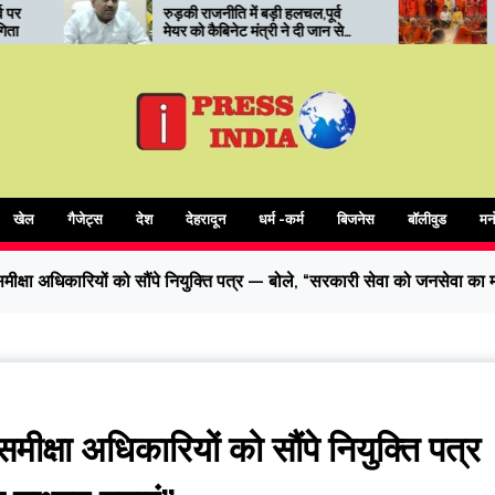
ाजनीति में बड़ी हलचल,पूर्व
रुड़की में कोर यूनिवर्सिटी का ‘सनातन
कैबिनेट मंत्री ने दी जान से
मंथन’: संत सम्मेलन में आध्यात्मिक
की धमकी
शिक्षा और संस्कारों पर जोर
खेल
गैजेट्स
देश
देहरादून
धर्म -कर्म
बिजनेस
बॉलीवुड
मन
समीक्षा अधिकारियों को सौंपे नियुक्ति पत्र — बोले, “सरकारी सेवा को जनसेवा का म
मीक्षा अधिकारियों को सौंपे नियुक्ति पत्र