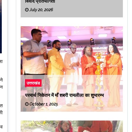
विवाद प्रतियोगिता
July 20, 2026
ला
ने
उत्तराखंड
ान
परमार्थ निकेतन में माँ शबरी रामलीला का शुभारम्भ
October 1, 2025
ित
की
 व