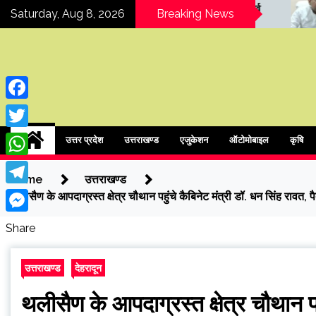
Skip
COER विश्वविद्यालय में हरेला पर्व
रुड़की राजनीति में बड़ी
Saturday, Aug 8, 2026
Breaking News
पर वृक्षारोपण एवं वाद-विवाद
मेयर को कैबिनेट मंत्री 
to
प्रतियोगिता
मारने की धमकी
content
Facebook
ipressindia
Twitter
उत्तर प्रदेश
उत्तराखण्ड
एजुकेशन
ऑटोमोबाइल
कृषि
WhatsApp
Home
उत्तराखण्ड
Telegram
थलीसैण के आपदाग्रस्त क्षेत्र चौथान पहुंचे कैबिनेट मंत्री डॉ. धन सिंह रावत, प
Messenger
Share
उत्तराखण्ड
देहरादून
थलीसैण के आपदाग्रस्त क्षेत्र चौथान पह