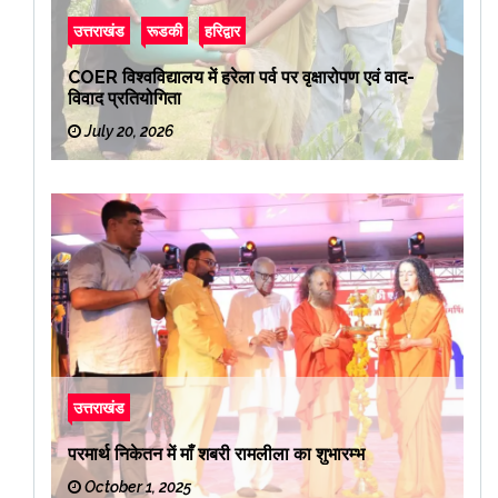
उत्तराखंड
रूडकी
हरिद्वार
COER विश्वविद्यालय में हरेला पर्व पर वृक्षारोपण एवं वाद-
विवाद प्रतियोगिता
July 20, 2026
उत्तराखंड
परमार्थ निकेतन में माँ शबरी रामलीला का शुभारम्भ
October 1, 2025