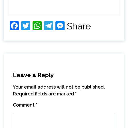
Facebook
Twitter
WhatsApp
Telegram
Messenger
Share
Leave a Reply
Your email address will not be published.
Required fields are marked
*
Comment
*