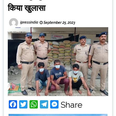
किया खुलासा
ipressindia
September 25, 2023
Facebook
Twitter
WhatsApp
Telegram
Messenger
Share