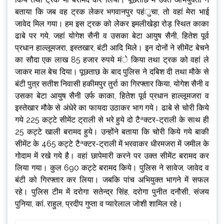
बताया कि जब वह ट्रक लेकर भगवानपुर पहंुचा, तो वहां मेरा भाई
जावेद मिल गया। हम इस ट्रक को लेेकर इमलीखेड़ा रोड़ स्थित काका
ढाबे पर गये, जहां योगेश सैनी व उसका बेटा आयुष सैनी, हितेश पूर्व
प्रधान हाल्लूमजरा, इस्तखार, बंटी आदि मिले। इन दोनों ने सीमेंट बेचने
का सौदा एक लाख 85 हजार रुपये मंे किया तथा ट्रक को वहां ले
जाकर माल बेच दिया। पूछताछ के बाद पुलिस ने दबिश दी तथा मौके से
बंटी पुत्र सतीश निवासी हकीमपुर तुर्रा का गिरफ्तार किया, योगेश सैनी व
उसका बेटा आयुष सैनी उर्फ काका, हितेश पूर्व प्रधान हाल्लूमजरा व
इस्तेखार मौके से अंधेरे का फायदा उठाकर भाग गये। ढाबे से चोरी किये
गये 225 कट्टे सीमेंट ट्राली से भरे हुये दो टैªक्टर-ट्राली के साथ ही
25 कट्टे खाली बरामद हुये। उन्होंने बताया कि चोरी किये गये बाकी
सीमेंट के 465 कट्टे टैªक्टर-ट्राली में भरवाकर धीरमजरा में जमील के
गोदाम में रखे गये है। वहां छापेमारी करने पर उक्त सीमेंट बरामद कर
लिया गया। कुल 690 कट्टे बरामद किये। पुलिस ने सावेज, जावेद व
बंटी को गिरफ्तार कर लिया। जबकि पांच अभियुक्त भागने में सफल
रहे। पुलिस टीम में दरोगा सतेन्द्र सिंह, दरोगा पुनीत दनौसी, संजय
पुनिया, कां. राहुल, प्रदीप गुप्ता व प्यारेलाल जोशी शामिल रहे।