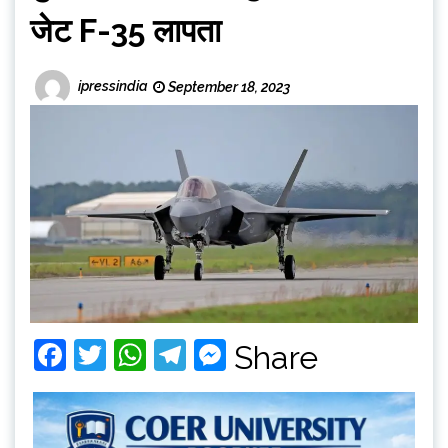
जेट F-35 लापता
ipressindia
September 18, 2023
Facebook
Twitter
WhatsApp
Telegram
Messenger
Share