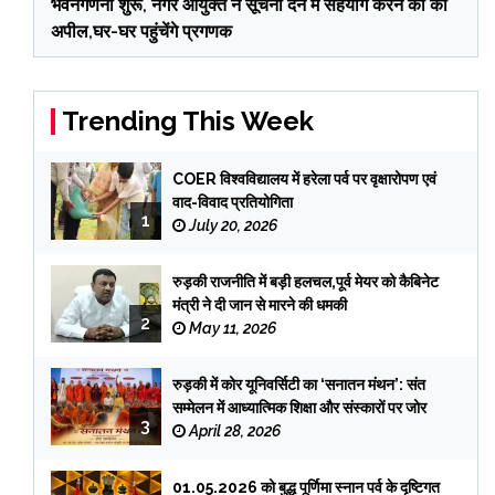
भवनगणना शुरू, नगर आयुक्त ने सूचना देने में सहयोग करने की की
अपील,घर-घर पहुंचेंगे प्रगणक
Trending This Week
COER विश्वविद्यालय में हरेला पर्व पर वृक्षारोपण एवं
वाद-विवाद प्रतियोगिता
1
July 20, 2026
रुड़की राजनीति में बड़ी हलचल,पूर्व मेयर को कैबिनेट
मंत्री ने दी जान से मारने की धमकी
2
May 11, 2026
रुड़की में कोर यूनिवर्सिटी का ‘सनातन मंथन’: संत
सम्मेलन में आध्यात्मिक शिक्षा और संस्कारों पर जोर
3
April 28, 2026
01.05.2026 को बुद्ध पूर्णिमा स्नान पर्व के दृष्टिगत