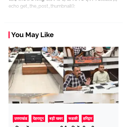
echo get_the_post_thumbnail();
You May Like
उत्तराखंड
देहरादून
बड़ी खबर
रूडकी
हरिद्वार