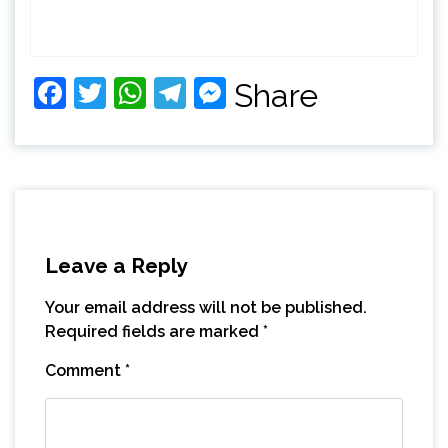
Facebook
Twitter
WhatsApp
Telegram
Messenger
Share
Leave a Reply
Your email address will not be published.
Required fields are marked
*
Comment
*