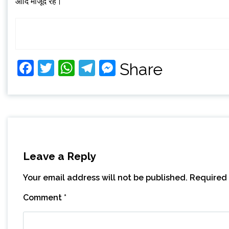
आदि मौजूद रहे।
Facebook
Twitter
WhatsApp
Telegram
Messenger
Share
Leave a Reply
Your email address will not be published.
Required 
Comment
*