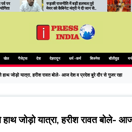
ति में बड़ी हलचल,पूर्व
रुड़की में कोर यूनिवर्सिटी का ‘सनातन
नेट मंत्री ने दी जान से
मंथन’: संत सम्मेलन में आध्यात्मिक
मकी
शिक्षा और संस्कारों पर जोर
खेल
गैजेट्स
देश
देहरादून
धर्म -कर्म
बिजनेस
बॉलीवुड
मन
से हाथ जोड़ो यात्रा, हरीश रावत बोले- आज देश व प्रदेश बुरे दौर से गुजर रहा
 से हाथ जोड़ो यात्रा, हरीश रावत बोले- आ