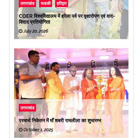
उत्तराखंड
रूडकी
हरिद्वार
COER विश्वविद्यालय में हरेला पर्व पर वृक्षारोपण एवं वाद-
विवाद प्रतियोगिता
July 20, 2026
उत्तराखंड
परमार्थ निकेतन में माँ शबरी रामलीला का शुभारम्भ
October 1, 2025