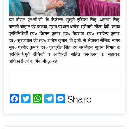
इस दौरान एन.सी.सी. के कैडेटस् सुश्री इशिका सिंह, अनन्या सिंह,
मानसी चौहान एंव कसक, ग्राम प्रधान धनौरा श्रीमती शीला देवी, ब्लाक
प्रतिनिधियों हव० किशन कुमार, हव० मेघराज, हव० अरविन्द कुमार,
हव० सूरजपाल एंव हव० राजेश कुमार, बी.ई.जी. से सेवारत सैनिक नायब
सूबे० प्रमोद कुमार, हव० गुरुप्रीत सिंह, हव जगमोहन, सूचना विभाग के
प्रतिनिधि,पूर्व सैनिकों व आश्रितों सहित कार्यालय के सहायक
अधिकारी एवं कार्मिक मौजूद रहे।
Facebook
Twitter
WhatsApp
Telegram
Messenger
Share