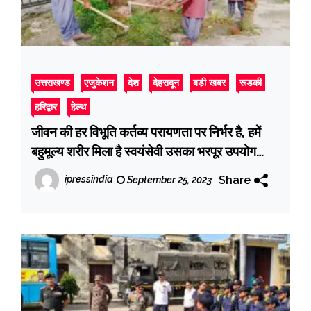
उत्तराखण्ड
एजुकेशन
देश
देहरादून
बड़ी खबर
रूडकी
हरिद्वार
हेल्थ
जीवन की हर विभूति कर्तव्य परायणता पर निर्भर है, हमें
बहुमूल्य शरीर मिला है स्वयंसेवी उसका भरपूर उपयोग
समाजहित में करें : डाॅ. घनश्याम गुप्ता
Share
ipressindia
September 25, 2023