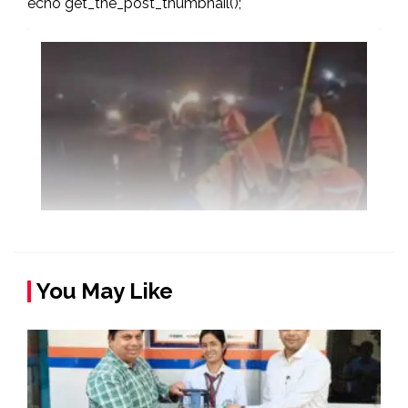
echo get_the_post_thumbnail();
You May Like