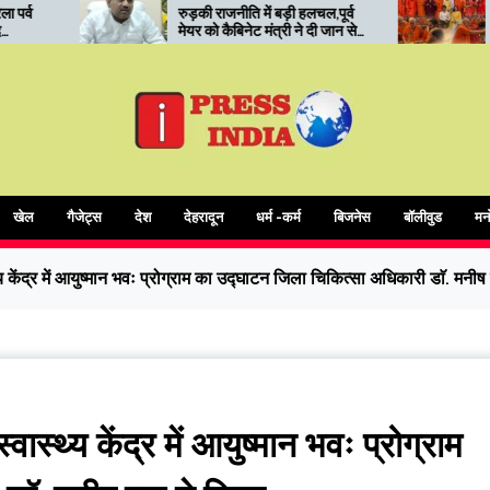
ी राजनीति में बड़ी हलचल,पूर्व
रुड़की में कोर यूनिवर्सिटी का
 को कैबिनेट मंत्री ने दी जान से
‘सनातन मंथन’: संत सम्मेलन में
े की धमकी
आध्यात्मिक शिक्षा और संस्कारों पर
जोर
खेल
गैजेट्स
देश
देहरादून
धर्म -कर्म
बिजनेस
बॉलीवुड
मन
य केंद्र में आयुष्मान भवः प्रोग्राम का उद्घाटन जिला चिकित्सा अधिकारी डाॅ. मनीष 
ास्थ्य केंद्र में आयुष्मान भवः प्रोग्राम