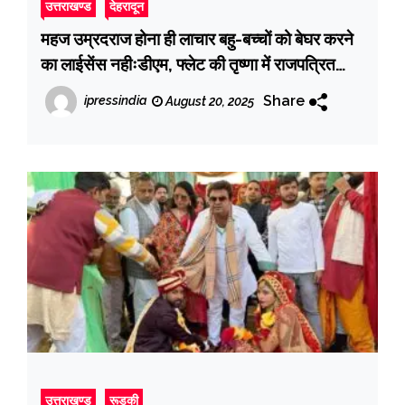
उत्तराखण्ड
देहरादून
महज उम्रदराज होना ही लाचार बहु-बच्चों को बेघर करने
का लाईसेंस नहीःडीएम, फ्लेट की तृष्णा में राजपत्रित
निष्ठुर ससुर अपने ही अल्प वेतनभोगी बीमार बहु-बेटे व 4
Share
ipressindia
August 20, 2025
वर्षीय पौती को कर रहा था बेदखल, घर से बेघर
उत्तराखण्ड
रूडकी