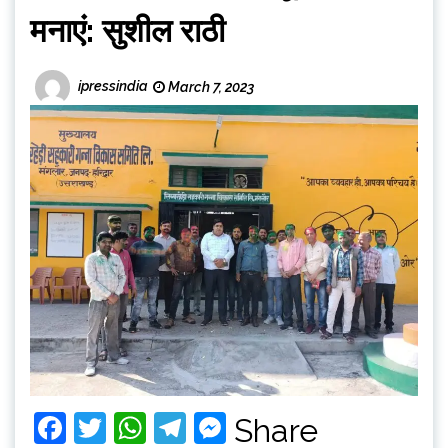
मनाएं: सुशील राठी
ipressindia
March 7, 2023
Facebook
Twitter
WhatsApp
Telegram
Messenger
Share