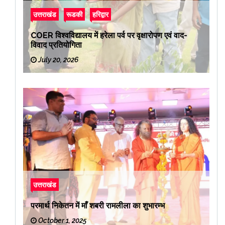
उत्तराखंड
रूडकी
हरिद्वार
COER विश्वविद्यालय में हरेला पर्व पर वृक्षारोपण एवं वाद-
विवाद प्रतियोगिता
July 20, 2026
उत्तराखंड
परमार्थ निकेतन में माँ शबरी रामलीला का शुभारम्भ
October 1, 2025