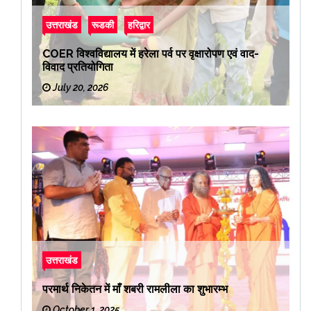
उत्तराखंड
रूडकी
हरिद्वार
COER विश्वविद्यालय में हरेला पर्व पर वृक्षारोपण एवं वाद-
विवाद प्रतियोगिता
July 20, 2026
उत्तराखंड
परमार्थ निकेतन में माँ शबरी रामलीला का शुभारम्भ
October 1, 2025