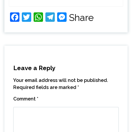
Facebook
Twitter
WhatsApp
Telegram
Messenger
Share
Leave a Reply
Your email address will not be published.
Required fields are marked
*
Comment
*