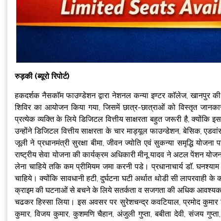
रुड़की (ब्यूरो रिपोर्ट)
हकदर्शक नैसकाॅम फाउण्डेशन द्वारा नेशनल कन्या इण्टर काॅलेज, खानपुर की 
शिविर का आयोजन किया गया, जिसमें छात्र-छात्राओं को विस्तृत जानकार
प्रत्येक व्यक्ति के लिये डिजिटल वित्तीय साक्षरता बहुत जरूरी है, क्यों
उन्होंने डिजिटल वित्तीय साक्षरता के चार माड्यूल फाउन्डेशन, बेसिक, एडव
जूली ने प्रधानमंत्री सुरक्षा बीमा, जीवन ज्योति एवं सुकन्या समृद्धि य
राष्ट्रीय सेवा योजना की कार्यक्रम अधिकारी मीनू यादव ने अटल पेंशन योजन
लेना चाहिये तकि कम प्रीमियम जमा करनी पडे। प्रधानाचार्य डाॅ. घनश्या
चाहिये। क्योंकि सावधानी हटी, दुर्घटना घटी अर्थात थोडी सी लापरवाही क
क्राइम की घटनाओं से बचने के लिये सतर्कता व सजगता की अधिक आवश्यकता है
चढकर हिस्सा लिया। इस अवसर पर सुरेशचन्द्र कवटियाल, प्रमोद कुमार शर्मा,
कुमार, विजय कुमार, कुशमणि चैहान, अंजुली गुप्ता, बबीता देवी, संजय गुप्त