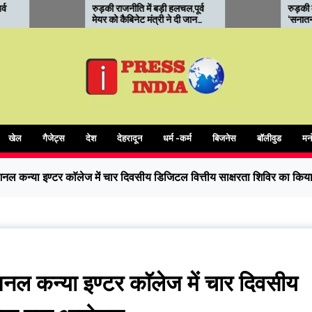
राजनीति में बड़ी हलचल,पूर्व
रुड़की में कोर यूनिवर्सिटी का
ो कैबिनेट मंत्री ने दी जान
‘सनातन मंथन’: संत सम्मेलन में
रने की धमकी
आध्यात्मिक शिक्षा और संस्कारों पर
जोर
खेल
गैजेट्स
देश
देहरादून
धर्म -कर्म
बिजनेस
बॉलीवुड
मन
ेशनल कन्या इण्टर काॅलेज में चार दिवसीय डिजिटल वित्तीय साक्षरता शिविर का क
शनल कन्या इण्टर काॅलेज में चार दिवसीय